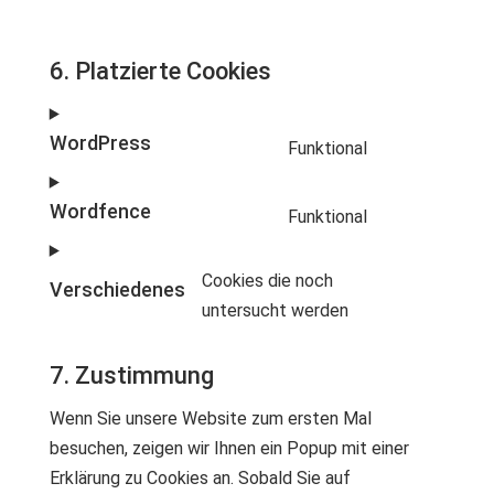
6. Platzierte Cookies
WordPress
Funktional
Consent
to
Wordfence
Funktional
service
Consent
wordpress
to
Cookies die noch
Verschiedenes
service
Consent
untersucht werden
wordfence
to
service
7. Zustimmung
verschiedene
Wenn Sie unsere Website zum ersten Mal
besuchen, zeigen wir Ihnen ein Popup mit einer
Erklärung zu Cookies an. Sobald Sie auf