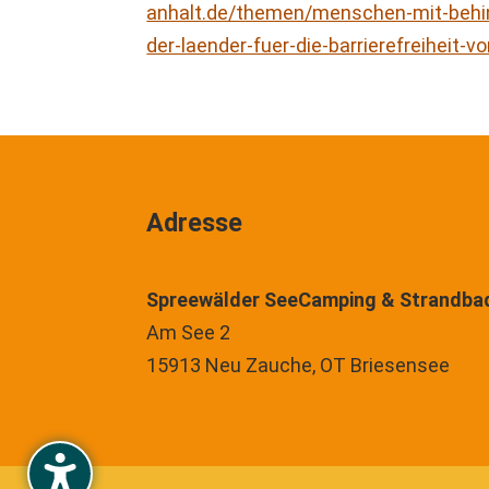
anhalt.de/themen/menschen-mit-behi
der-laender-fuer-die-barrierefreiheit-
Adresse
Spreewälder SeeCamping & Strandba
Am See 2
15913 Neu Zauche, OT Briesensee