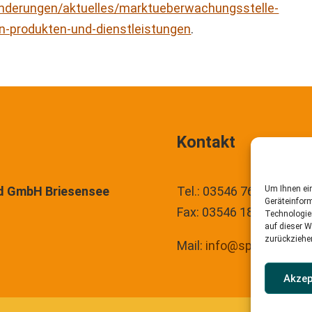
nderungen/aktuelles/marktueberwachungsstelle-
von-produkten-und-dienstleistungen
.
Kontakt
Um Ihnen ein
d GmbH Briesensee
Tel.: 03546 7676
Geräteinform
Fax: 03546 186913
Technologie
auf dieser W
zurückziehe
Mail:
info@spreewaelde
Akzep